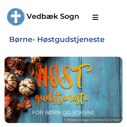
Børne- Høstgudstjeneste
© Billedcollage: Christian Erichsen