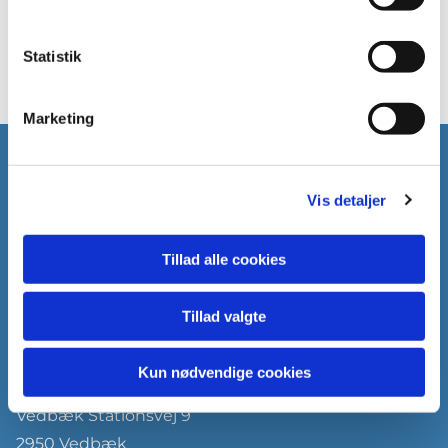
Statistik
Marketing
Vedbæk Kirke
Vis detaljer
Enrumvej 30
2950 Vedbæk
Tillad alle cookies
Tillad valgte
Kun nødvendige cookies
Vedbæk Kirkekontor
Vedbæk Stationsvej 9
2950 Vedbæk