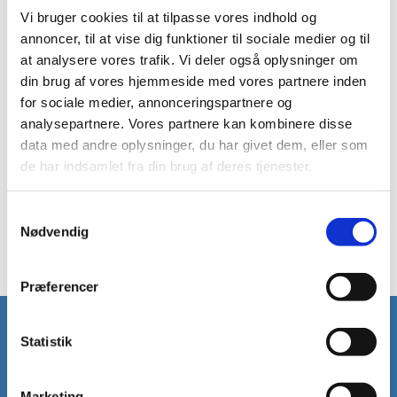
Vi bruger cookies til at tilpasse vores indhold og
annoncer, til at vise dig funktioner til sociale medier og til
Bestilling af attester:
at analysere vores trafik. Vi deler også oplysninger om
Attester kan bestilles via www.borger.dk ved brug
din brug af vores hjemmeside med vores partnere inden
for sociale medier, annonceringspartnere og
af MitID.
analysepartnere. Vores partnere kan kombinere disse
Alternativt kan man henvende sig personligt på et
data med andre oplysninger, du har givet dem, eller som
de har indsamlet fra din brug af deres tjenester.
hvilket som helst kirkekontor og ved fremvisning af
billedlegitimation få udleveret en attest på sig selv
Samtykkevalg
og sine børn under 18 år.
Nødvendig
Præferencer
Statistik
Vedbæk Kirke
Enrumvej 30
Marketing