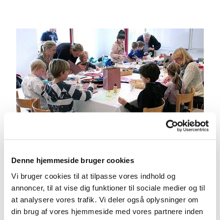
Denne hjemmeside bruger cookies
Børn i sognegården
Vi bruger cookies til at tilpasse vores indhold og
annoncer, til at vise dig funktioner til sociale medier og til
Kreative timer i sognegåden for de 3 - 8 årige.
at analysere vores trafik. Vi deler også oplysninger om
Arrangementet 'Børn i Sognegården' holder
din brug af vores hjemmeside med vores partnere inden