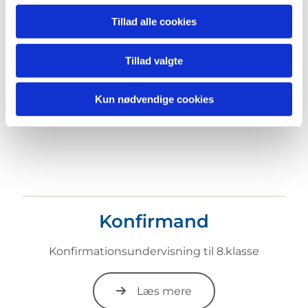
Børnekor
Tillad alle cookies
Koncerter, sang, rytmer og meget mere
Tillad valgte
Læs mere
Kun nødvendige cookies
Konfirmand
Konfirmationsundervisning til 8.klasse
Læs mere