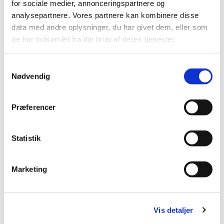
for sociale medier, annonceringspartnere og
pause indtil videre
analysepartnere. Vores partnere kan kombinere disse
data med andre oplysninger, du har givet dem, eller som
Læs mere
de har indsamlet fra din brug af deres tjenester.
Samtykkevalg
Nødvendig
Præferencer
Statistik
Marketing
Vis detaljer