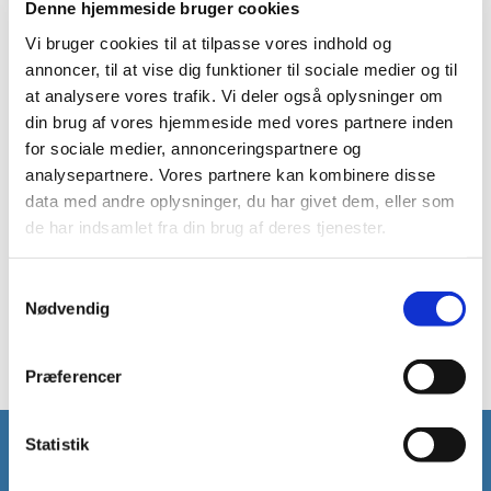
Denne hjemmeside bruger cookies
Vi bruger cookies til at tilpasse vores indhold og
Forældre skal kun anmelde en fødsel, hvis der ikke
annoncer, til at vise dig funktioner til sociale medier og til
har medvirket en jordemoder ved fødslen. I det
at analysere vores trafik. Vi deler også oplysninger om
tilfælde skal anmeldelsen være kirkekontoret i
din brug af vores hjemmeside med vores partnere inden
hænde senest 14 dage efter fødslen.
for sociale medier, annonceringspartnere og
analysepartnere. Vores partnere kan kombinere disse
Ugifte forældre kan med MitID via
www.borger.dk
data med andre oplysninger, du har givet dem, eller som
udfylde en omsorgs- og ansvarserklæring, som
de har indsamlet fra din brug af deres tjenester.
foruden at anerkende faderskabet medfører fælles
forældremyndighed. Efter sagsbehandling
Samtykkevalg
Nødvendig
fremsendes en kvittering til forældrenes e-Boks.
Præferencer
Statistik
Vedbæk Kirke