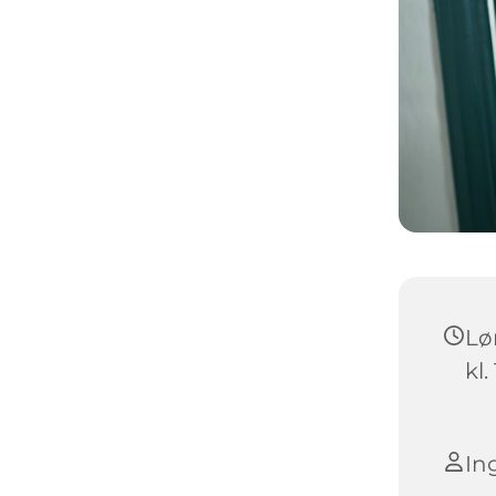
Lø
kl.
In