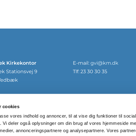
k Kirkekontor
E-mail:
gvi@km.dk
 Stationsvej 9
Tlf: 23 30 30 35
Vedbæk
 cookies
passe vores indhold og annoncer, til at vise dig funktioner til soci
fik. Vi deler også oplysninger om din brug af vores hjemmeside m
 medier, annonceringspartnere og analysepartnere. Vores partne