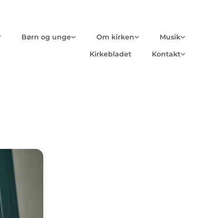
r
Børn og unge
Om kirken
Musik
Kirkebladet
Kontakt