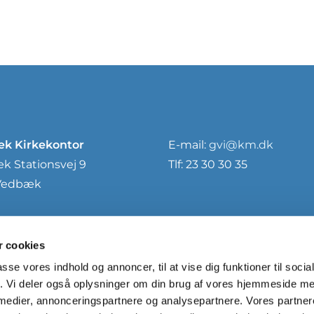
k Kirkekontor
E-mail:
gvi@km.dk
 Stationsvej 9
Tlf: 23 30 30 35
Vedbæk
 cookies
passe vores indhold og annoncer, til at vise dig funktioner til soci
fik. Vi deler også oplysninger om din brug af vores hjemmeside m
 medier, annonceringspartnere og analysepartnere. Vores partne