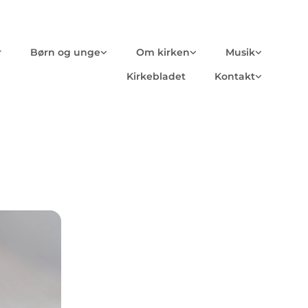
r
Børn og unge
Om kirken
Musik
Kirkebladet
Kontakt