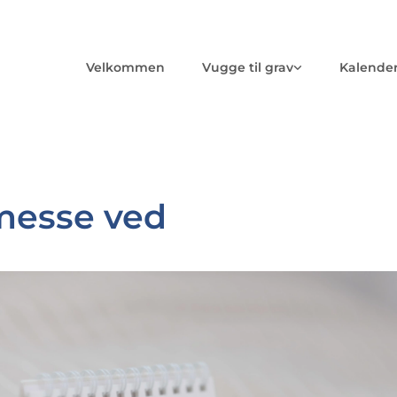
Velkommen
Vugge til grav
Kalende
messe ved