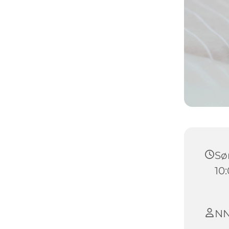
Sø
10
N