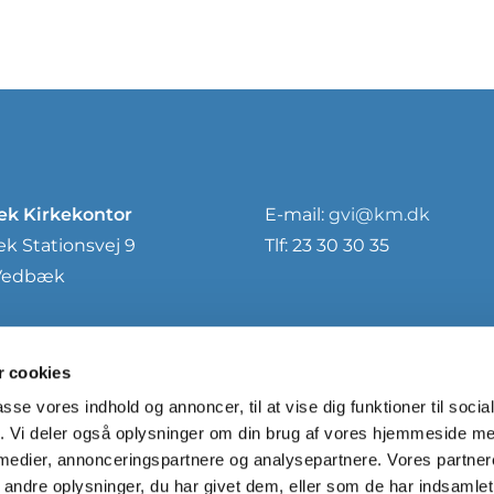
k Kirkekontor
E-mail:
gvi@km.dk
 Stationsvej 9
Tlf: 23 30 30 35
Vedbæk
 cookies
passe vores indhold og annoncer, til at vise dig funktioner til soci
fik. Vi deler også oplysninger om din brug af vores hjemmeside m
 medier, annonceringspartnere og analysepartnere. Vores partne
ndre oplysninger, du har givet dem, eller som de har indsamlet 