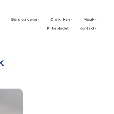
r
Børn og unge
Om kirken
Musik
Kirkebladet
Kontakt
k