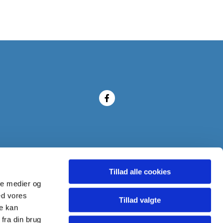
Tillad alle cookies
ale medier og
ed vores
Tillad valgte
re kan
fra din brug