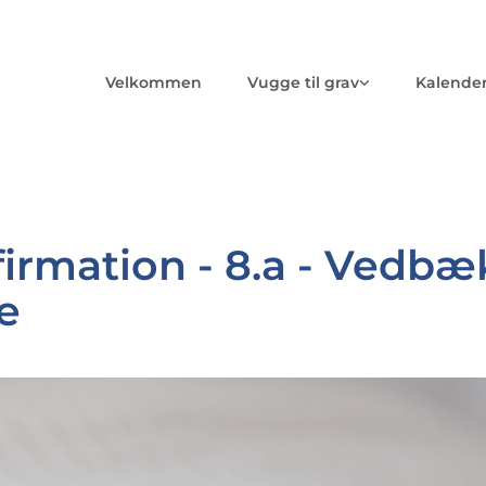
Velkommen
Vugge til grav
Kalende
irmation - 8.a - Vedbæ
e