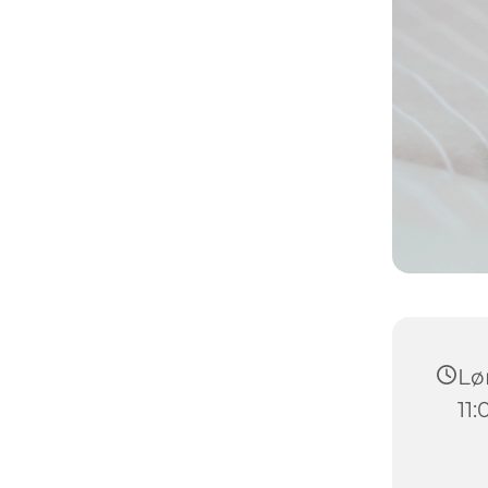
Lør
11: